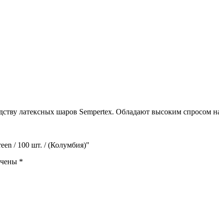
дству латексных шаров Sempertex. Обладают высоким спросом н
en / 100 шт. / (Колумбия)"
ечены
*