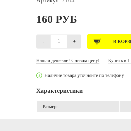
Артикул:
7104
160
РУБ
-
+
В КОР
Количество
товара
Лента
Бобина
Нашли дешевле? Снизим цену!
Купить в 1
0,5
см
Наличие товара уточняйте по телефону
/
500м
Светло-
Характеристики
Салатовая
(Россия)
Размер: