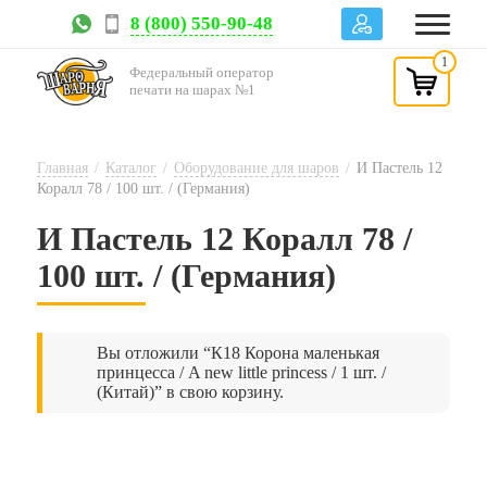
8 (800) 550-90-48
1
Федеральный оператор
печати на шарах №1
Главная
/
Каталог
/
Оборудование для шаров
/
И Пастель 12
Коралл 78 / 100 шт. / (Германия)
И Пастель 12 Коралл 78 /
100 шт. / (Германия)
Вы отложили “К18 Корона маленькая
принцесса / A new little princess / 1 шт. /
(Китай)” в свою корзину.