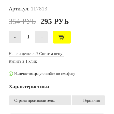
Артикул:
117813
354
РУБ
295
РУБ
-
+
Количество
товара
И
Пастель
Нашли дешевле? Снизим цену!
12
Купить в 1 клик
Коралл
78
/
Наличие товара уточняйте по телефону
100
шт.
/
Характеристики
(Германия)
Страна производитель:
Германия