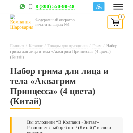
8 (800) 550-90-48
1
Федеральный оператор
печати на шарах №1
Главная
/
Каталог
/
Товары для праздника
/
Грим
/
Набор
грима для лица и тела «Аквагрим Принцесса» (4 цвета)
(Китай)
Набор грима для лица и
тела «Аквагрим
Принцесса» (4 цвета)
(Китай)
Вы отложили “В Колпаки «Зигзаг»
Разноцвет / набор 6 шт. / (Китай)” в свою
корзину.