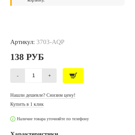
Артикул:
3703-AQP
138
РУБ
-
+
Количество
товара
Набор
грима
Нашли дешевле? Снизим цену!
для
Купить в 1 клик
лица
и
тела
Наличие товара уточняйте по телефону
"Аквагрим
Принцесса"
(4
Характеристики