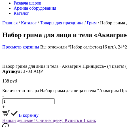
Раздача шаров
Аренда оборудования
Каталог
Главная
/
Каталог
/
Товары для праздника
/
Грим
/
Набор грима д
Набор грима для лица и тела «Аквагрим
Просмотр корзины
Вы отложили “Набор салфеток(16 шт.), 24*2
Набор грима для лица и тела «Аквагрим Принцесса» (4 цвета) 
Артикул:
3703-AQP
138
руб
Количество товара Набор грима для лица и тела "Аквагрим При
-
+
В корзину
Нашли дешевле? Снизим цену!
Купить в 1 клик