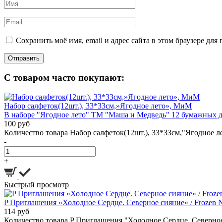
Сохранить моё имя, email и адрес сайта в этом браузере д
С товаром часто покупают:
Набор салфеток(12шт.), 33*33см,»Ягодное лето», МиМ
В наборе "Ягодное лето" ТМ "Маша и Медведь" 12 бумажных дв
100 руб
Количество товара Набор салфеток(12шт.), 33*33см,"Ягодное 
-
+
Быстрый просмотр
P Приглашения «Холодное Сердце. Северное сияние» / Frozen Nort
114 руб
Количество товара P Приглашения "Холодное Сердце. Северное си