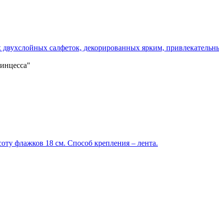
двухслойных салфеток, декорированных ярким, привлекательным
ринцесса"
соту флажков 18 см. Способ крепления – лента.