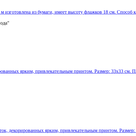
изготовлена из бумаги, имеет высоту флажков 18 см. Способ к
иода"
ванных ярким, привлекательным принтом. Размер: 33х33 см. Пло
к, декорированных ярким, привлекательным принтом. Размер: 33