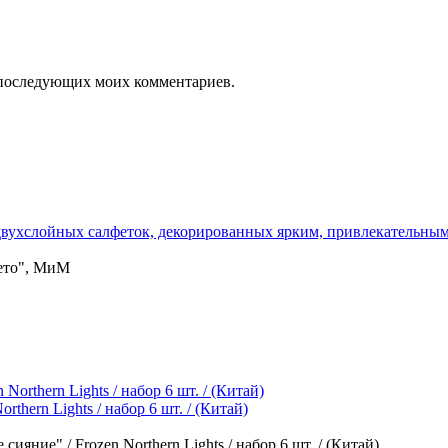
ля последующих моих комментариев.
ухслойных салфеток, декорированных ярким, привлекательным п
лето", МиМ
hern Lights / набор 6 шт. / (Китай)
яние" / Frozen Northern Lights / набор 6 шт. / (Китай)