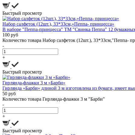
Быстрый просмотр
Набор салфеток (12шт.), 33*33см,»Пеппа- принцесса»
В наборе "Пеппа-принцесса" ТМ "Свинка Пеппа" 12 бумажных 
100 руб
Количество товара Набор салфеток (12шт.), 33*33см,"Пеппа- п
-
+
Быстрый просмотр
Гирлянда-флажки 3 м «Барби»
Гирлянда «Барби» длиной 3 м изготовлена из бумаги, имеет вы
50 руб
Количество товара Гирлянда-флажки 3 м "Барби"
-
+
Быстрый просмотр