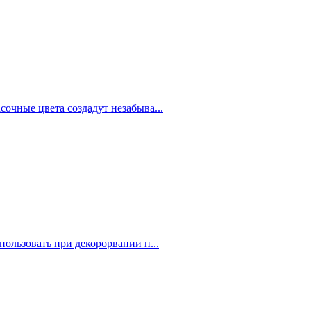
очные цвета создадут незабыва...
ользовать при декорорвании п...