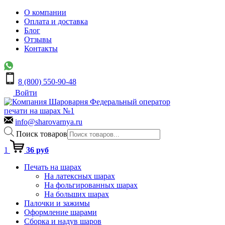
О компании
Оплата и доставка
Блог
Отзывы
Контакты
8 (800) 550-90-48
Войти
Федеральный оператор
печати на шарах №1
info@sharovarnya.ru
Поиск товаров
1
36 руб
Печать на шарах
На латексных шарах
На фольгированных шарах
На больших шарах
Палочки и зажимы
Оформление шарами
Сборка и надув шаров