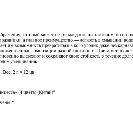
бражения, который может не только дополнить костюм, но и по
раздники, а главное преимущество — легкость в смывании водой
дает им возможность превратиться в кого угодно даже без карнав
художественные композиции разной сложности. Цвета металлик 
 мгновенно высыхают и сохраняют свою стойкость в течение дол
тодом смешивания.
Вес: 2 г × 12 цв.
нцесса» (4 цвета) (Китай)"
ечены
*