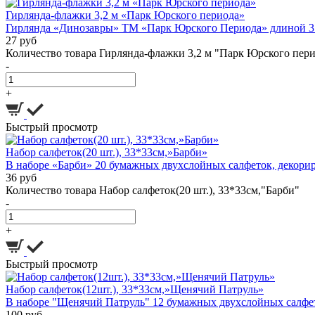
Гирлянда-флажки 3,2 м «Парк Юрского периода»
Гирлянда «Динозавры» ТМ «Парк Юрского Периода» длиной 3 м 
27 руб
Количество товара Гирлянда-флажки 3,2 м "Парк Юрского пер
-
+
Быстрый просмотр
Набор салфеток(20 шт.), 33*33см,»Барби»
В наборе «Барби» 20 бумажных двухслойных салфеток, декориро
36 руб
Количество товара Набор салфеток(20 шт.), 33*33см,"Барби"
-
+
Быстрый просмотр
Набор салфеток(12шт.), 33*33см,»Щенячий Патруль»
В наборе "Щенячий Патруль" 12 бумажных двухслойных салфето
100 руб