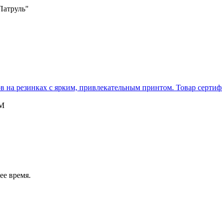
Патруль"
 на резинках с ярким, привлекательным принтом. Товар сертифиц
иМ
ее время.