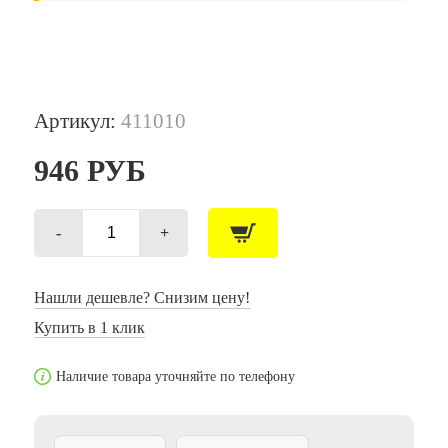
Артикул:
411010
946
РУБ
-
+
Количество
товара
Конфетти
"Круги
Нашли дешевле? Снизим цену!
серебряные"
Купить в 1 клик
фольгированные
3
см
Наличие товара уточняйте по телефону
/
500г
/
(Китай)