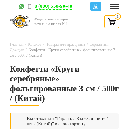
8 (800) 550-90-48
1
Федеральный оператор
печати на шарах №1
Главная
/
Каталог
/
Товары для праздника
/
Серпантин,
Дождик
/
Конфетти «Круги серебряные» фольгированные 3
см / 500г / (Китай)
Конфетти «Круги
серебряные»
фольгированные 3 см / 500г
/ (Китай)
Вы отложили “Гирлянда 3 м «Зайчики» / 1
шт. / (Китай)” в свою корзину.