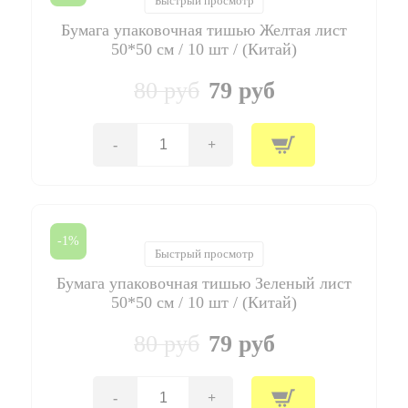
Быстрый просмотр
50*50
Бумага упаковочная тишью Желтая лист
см
/
50*50 см / 10 шт / (Китай)
10
шт
80 руб
79 руб
/
(Китай)
-
+
Количество
товара
Бумага
упаковочная
тишью
Желтая
-1%
лист
Быстрый просмотр
50*50
Бумага упаковочная тишью Зеленый лист
см
/
50*50 см / 10 шт / (Китай)
10
шт
80 руб
79 руб
/
(Китай)
-
+
Количество