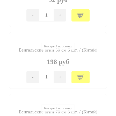
набор
8
шт.
/
-
+
Количество
(ЕС)
товара
P
Трубочки
коктейльные
"Человек-
Паук"
Быстрый просмотр
Бенгальские огни 50 см 6 шт. / (Китай)
/
Ultimate
Spiderman
198 руб
Web
Warriors
/
-
+
набор
Количество
6
товара
шт.
Бенгальские
/
огни
(Китай)
50
см
6
Быстрый просмотр
Бенгальские огни 70 см 3 шт. / (Китай)
шт.