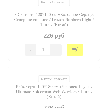
"Человек-
Быстрый просмотр
Паук"
/
P Скатерть 120*180 см «Холодное Сердце.
Ultimate
Spiderman
Северное сияние» / Frozen Northern Light /
Web
1 шт. / (Китай)
Warriors
/
226 руб
набор
20
шт.
/
-
+
Количество
(ЕС)
товара
P
Скатерть
120*180
см
"Холодное
Быстрый просмотр
Сердце.
P Скатерть 120*180 см «Человек-Паук» /
Северное
сияние"
Ultimate Spiderman Web Warriors / 1 шт. /
/
(Китай)
Frozen
Northern
226 руб