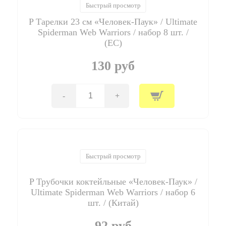
"Холодное
Быстрый просмотр
Сердце.
P Тарелки 23 см «Человек-Паук» / Ultimate
Северное
сияние"
Spiderman Web Warriors / набор 8 шт. /
/
(ЕС)
Frozen
Northern
130 руб
Lights
/
набор
8
-
+
Количество
шт.
товара
/
P
(ЕС)
Тарелки
23
см
"Человек-
Быстрый просмотр
Паук"
/
P Трубочки коктейльные «Человек-Паук» /
Ultimate
Spiderman
Ultimate Spiderman Web Warriors / набор 6
Web
шт. / (Китай)
Warriors
/
92 руб