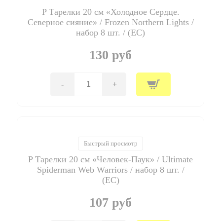
P Тарелки 20 см «Холодное Сердце.
Северное сияние» / Frozen Northern Lights /
набор 8 шт. / (ЕС)
130 руб
-
+
Количество
товара
P
Тарелки
20
см
"Холодное
Быстрый просмотр
Сердце.
P Тарелки 20 см «Человек-Паук» / Ultimate
Северное
сияние"
Spiderman Web Warriors / набор 8 шт. /
/
(ЕС)
Frozen
Northern
107 руб
Lights
/