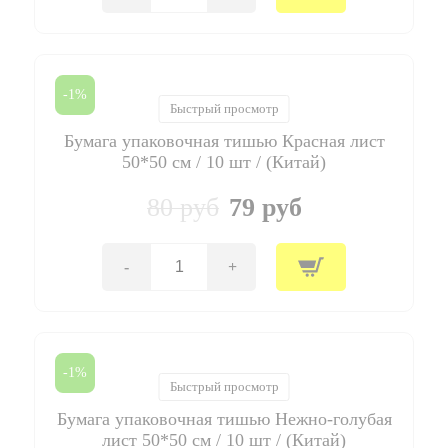
товара
Бумага
упаковочная
тишью
Зеленый
-1%
лист
Быстрый просмотр
50*50
Бумага упаковочная тишью Красная лист
см
/
50*50 см / 10 шт / (Китай)
10
шт
80 руб
79 руб
/
(Китай)
-
+
Количество
товара
Бумага
упаковочная
тишью
Красная
-1%
лист
Быстрый просмотр
50*50
Бумага упаковочная тишью Нежно-голубая
см
/
лист 50*50 см / 10 шт / (Китай)