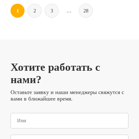
тишью
Оранжевая
1
2
3
…
28
лист
50*50
см
/
10
шт
/
(Китай)
Хотите работать с
нами?
Оставьте заявку и наши менеджеры свяжутся с
вами в ближайшее время.