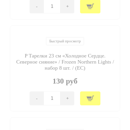
набор
8
-
+
Количество
шт.
товара
/
P
(ЕС)
Тарелки
20
см
"Человек-
Быстрый просмотр
Паук"
/
P Тарелки 23 см «Холодное Сердце.
Ultimate
Spiderman
Северное сияние» / Frozen Northern Lights /
Web
набор 8 шт. / (ЕС)
Warriors
/
130 руб
набор
8
шт.
/
-
+
Количество
(ЕС)
товара
P
Тарелки
23
см