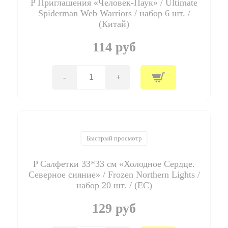
P Приглашения «Человек-Паук» / Ultimate
/
Frozen
Spiderman Web Warriors / набор 6 шт. /
Northern
(Китай)
Lights
/
114 руб
набор
6
шт.
/
-
+
Количество
(Китай)
товара
P
Приглашения
"Человек-
Паук"
/
Быстрый просмотр
Ultimate
Spiderman
P Салфетки 33*33 см «Холодное Сердце.
Web
Warriors
Северное сияние» / Frozen Northern Lights /
/
набор 20 шт. / (ЕС)
набор
6
129 руб
шт.
/