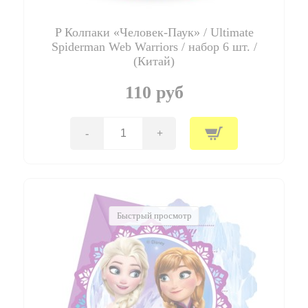
P Колпаки «Человек-Паук» / Ultimate
Spiderman Web Warriors / набор 6 шт. /
(Китай)
110 руб
-
+
Количество
товара
P
Колпаки
"Человек-
Паук"
/
Быстрый просмотр
Ultimate
Spiderman
Web
Warriors
/
набор
6