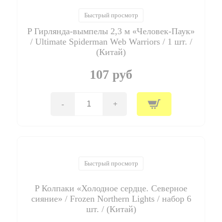
2,3
м
Быстрый просмотр
"Холодное
P Гирлянда-вымпелы 2,3 м «Человек-Паук»
Сердце.
Северное
/ Ultimate Spiderman Web Warriors / 1 шт. /
сияние"
(Китай)
/
Frozen
107 руб
Northern
Light
/
1
-
+
Количество
шт.
товара
/
P
(Китай)
Гирлянда-
вымпелы
2,3
м
Быстрый просмотр
"Человек-
Паук"
P Колпаки «Холодное сердце. Северное
/
Ultimate
сияние» / Frozen Northern Lights / набор 6
Spiderman
шт. / (Китай)
Web