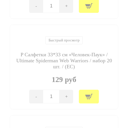
(Китай)
-
+
Количество
товара
P
Салфетки
33*33
см
"Холодное
Быстрый просмотр
Сердце.
Северное
P Салфетки 33*33 см «Человек-Паук» /
сияние"
/
Ultimate Spiderman Web Warriors / набор 20
Frozen
шт. / (ЕС)
Northern
Lights
129 руб
/
набор
20
шт.
-
+
Количество
/
товара
(ЕС)
P
Салфетки
33*33
см