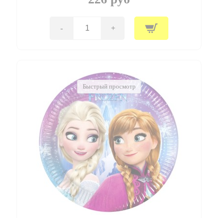
Light
/
1
шт.
-
+
Количество
/
товара
(Китай)
P
Скатерть
120*180
см
"Человек-
Быстрый просмотр
Паук"
/
Ultimate
Spiderman
Web
Warriors
/
1
шт.
/
(Китай)