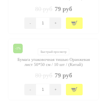
10
шт
80 руб
79 руб
/
(Китай)
-
+
Количество
товара
Бумага
упаковочная
тишью
Нежно-
-1%
голубая
Быстрый просмотр
лист
Бумага упаковочная тишью Оранжевая
50*50
см
лист 50*50 см / 10 шт / (Китай)
/
10
80 руб
79 руб
шт
/
(Китай)
-
+
Количество
товара
Бумага
упаковочная