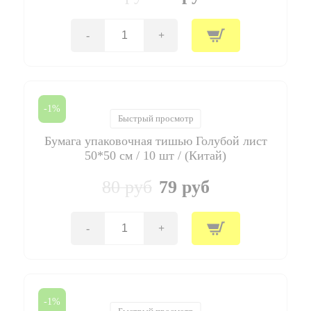
-
+
Количество
товара
Бумага
упаковочная
тишью
Белая
-1%
лист
Быстрый просмотр
50*50
Бумага упаковочная тишью Голубой лист
см
/
50*50 см / 10 шт / (Китай)
10
шт
80 руб
79 руб
/
(Китай)
-
+
Количество
товара
Бумага
упаковочная
тишью
Голубой
-1%
лист