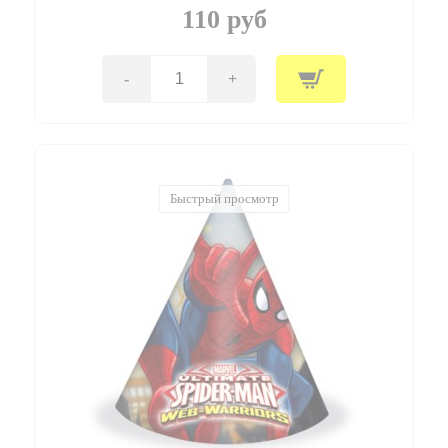
Warriors
110 руб
/
1
шт.
/
-
+
Количество
(Китай)
товара
P
Колпаки
"Холодное
сердце.
Северное
Быстрый просмотр
сияние"
/
Frozen
Northern
Lights
/
набор
6
шт.
/
(Китай)