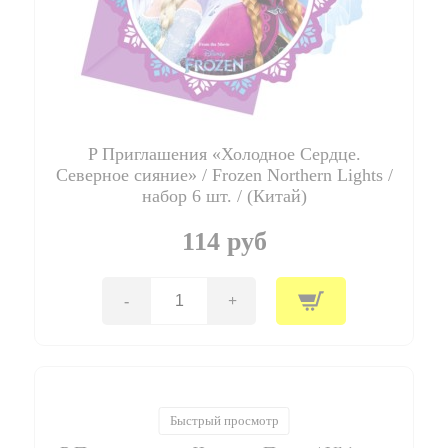
шт.
/
(Китай)
P Приглашения «Холодное Сердце.
Северное сияние» / Frozen Northern Lights /
набор 6 шт. / (Китай)
114 руб
-
+
Количество
товара
P
Приглашения
"Холодное
Сердце.
Северное
Быстрый просмотр
сияние"