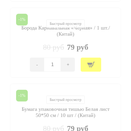
Борода
Карнавальная
"Белая"
/
-1%
1
Быстрый просмотр
Борода Карнавальная «Черная» / 1 шт./
шт./
(Китай)
(Китай)
80 руб
79 руб
-
+
Количество
товара
Борода
Карнавальная
"Черная"
/
-1%
1
Быстрый просмотр
шт./
Бумага упаковочная тишью Белая лист
(Китай)
50*50 см / 10 шт / (Китай)
80 руб
79 руб