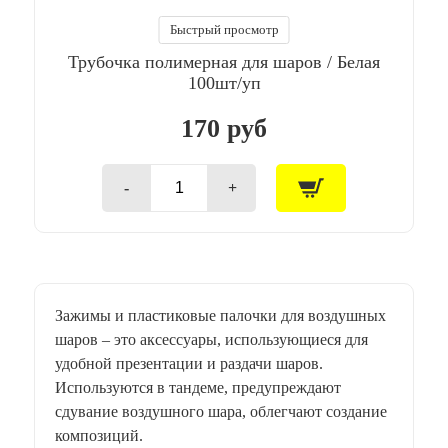
30
мм
Быстрый просмотр
/50
Трубочка полимерная для шаров / Белая
шт./
(РОССИЯ)
100шт/уп
170 руб
-
+
Количество
товара
Трубочка
полимерная
для
шаров
/
Зажимы и пластиковые палочки для воздушных
Белая
шаров – это аксессуары, использующиеся для
100шт/
уп
удобной презентации и раздачи шаров.
Используются в тандеме, предупреждают
сдувание воздушного шара, облегчают создание
композиций.