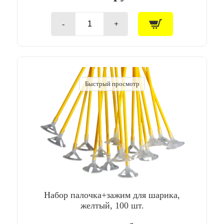
-
+
Количество
товара
Набор
палочка+зажим
для
шарика,
голубой,
Быстрый просмотр
100
шт.
Набор палочка+зажим для шарика,
желтый, 100 шт.