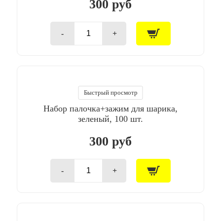
300 руб
-
+
Количество
товара
Набор
палочка+зажим
для
шарика,
желтый,
Быстрый просмотр
100
Набор палочка+зажим для шарика,
шт.
зеленый, 100 шт.
300 руб
-
+
Количество
товара
Набор
палочка+зажим
для
шарика,