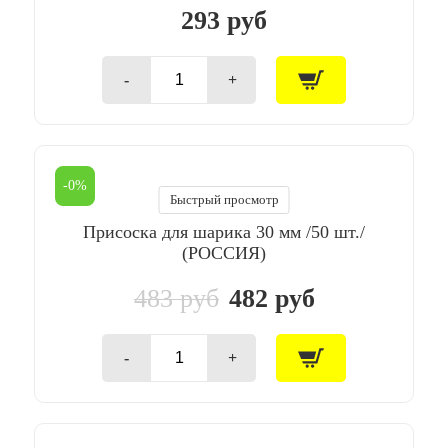
293 руб
-
+
Количество
товара
Присоска
для
шарика
25
-0%
мм
Быстрый просмотр
/100
Присоска для шарика 30 мм /50 шт./
шт./
(Россия)
(РОССИЯ)
483 руб
482 руб
-
+
Количество
товара
Присоска
для
шарика