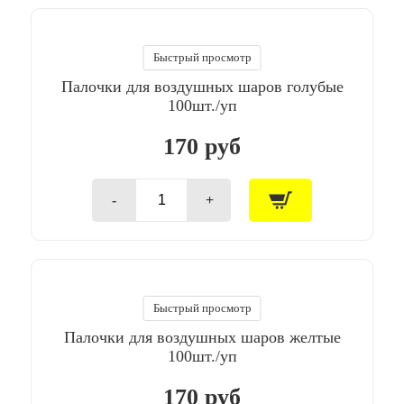
для
воздушных
шаров
белые
Быстрый просмотр
100шт/
Палочки для воздушных шаров голубые
уп
100шт./уп
170 руб
-
+
Количество
товара
Палочки
для
воздушных
шаров
голубые
Быстрый просмотр
100шт./
Палочки для воздушных шаров желтые
уп
100шт./уп
170 руб