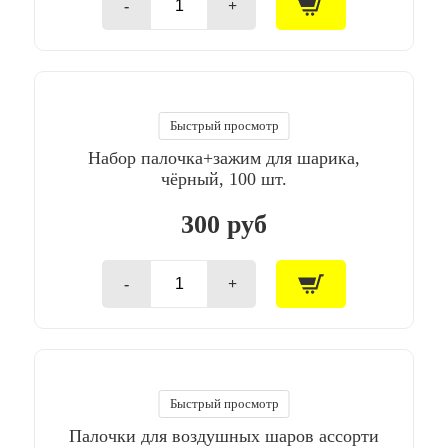
-
+
Количество
товара
Набор
палочка+зажим
для
шарика,
серый,
Быстрый просмотр
100
Набор палочка+зажим для шарика,
шт.
чёрный, 100 шт.
300 руб
-
+
Количество
товара
Набор
палочка+зажим
для
шарика,
чёрный,
Быстрый просмотр
100
Палочки для воздушных шаров ассорти
шт.