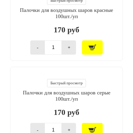
Быстрый просмотр
100шт./
Палочки для воздушных шаров красные
уп
100шт./уп
170 руб
-
+
Количество
товара
Палочки
для
воздушных
шаров
красные
Быстрый просмотр
100шт./
Палочки для воздушных шаров серые
уп
100шт./уп
170 руб
-
+
Количество