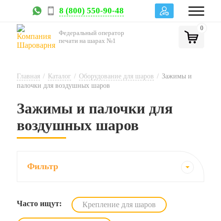
8 (800) 550-90-48
0
Федеральный оператор
печати на шарах №1
Главная
/
Каталог
/
Оборудование для шаров
/
Зажимы и
палочки для воздушных шаров
Зажимы и палочки для
воздушных шаров
Фильтр
Часто ищут:
Крепление для шаров