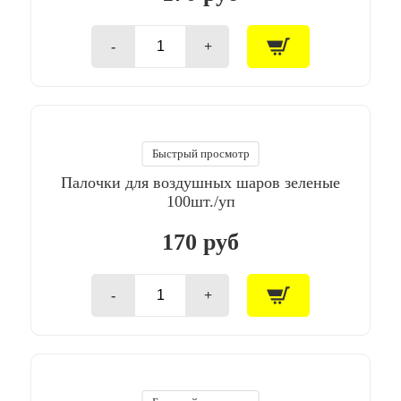
-
+
Количество
товара
Палочки
для
воздушных
шаров
желтые
Быстрый просмотр
100шт./
Палочки для воздушных шаров зеленые
уп
100шт./уп
170 руб
-
+
Количество
товара
Палочки
для
воздушных
шаров
зеленые