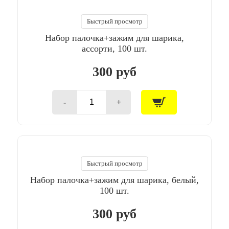
шарика
универсальный
/
Быстрый просмотр
Белый
Набор палочка+зажим для шарика,
/
100шт/
ассорти, 100 шт.
уп
300 руб
-
+
Количество
товара
Набор
палочка+зажим
для
шарика,
ассорти,
Быстрый просмотр
100
Набор палочка+зажим для шарика, белый,
шт.
100 шт.
300 руб