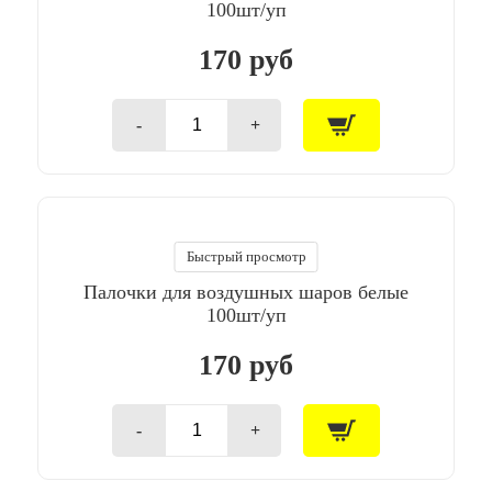
100шт/уп
170 руб
-
+
Количество
товара
Палочки
для
воздушных
шаров
ассорти
Быстрый просмотр
100шт/
Палочки для воздушных шаров белые
уп
100шт/уп
170 руб
-
+
Количество
товара
Палочки