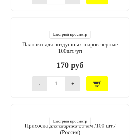
товара
Палочки
для
воздушных
шаров
серые
Быстрый просмотр
100шт./
Палочки для воздушных шаров чёрные
уп
100шт./уп
170 руб
-
+
Количество
товара
Палочки
для
воздушных
шаров
чёрные
Быстрый просмотр
Присоска для шарика 25 мм /100 шт./
100шт./
уп
(Россия)