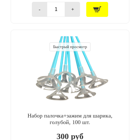
-
+
Количество
товара
Набор
палочка+зажим
для
шарика,
белый,
Быстрый просмотр
100
шт.
Набор палочка+зажим для шарика,
голубой, 100 шт.
300 руб