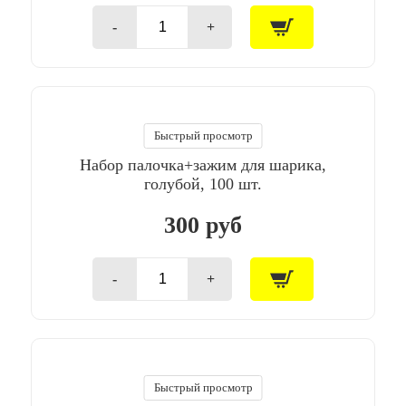
-
+
Количество
товара
Набор
палочка+зажим
для
шарика,
белый,
Быстрый просмотр
100
Набор палочка+зажим для шарика,
шт.
голубой, 100 шт.
300 руб
-
+
Количество
товара
Набор
палочка+зажим
для
шарика,
голубой,
Быстрый просмотр
100