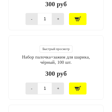
300 руб
-
+
Количество
товара
Набор
палочка+зажим
для
шарика,
серый,
Быстрый просмотр
100
Набор палочка+зажим для шарика,
шт.
чёрный, 100 шт.
300 руб
-
+
Количество
товара
Набор
палочка+зажим
для