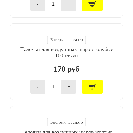
-
+
Количество
товара
Палочки
для
воздушных
шаров
белые
Быстрый просмотр
100шт/
Палочки для воздушных шаров голубые
уп
100шт./уп
170 руб
-
+
Количество
товара
Палочки
для
воздушных
шаров
голубые
Быстрый просмотр
100шт./
Палочки для воздушных шаров желтые
уп