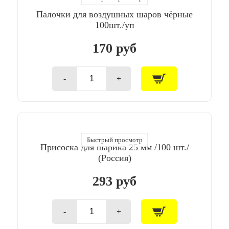
100шт./
Палочки для воздушных шаров чёрные
уп
100шт./уп
170 руб
-
+
Количество
товара
Палочки
для
воздушных
шаров
чёрные
Быстрый просмотр
Присоска для шарика 25 мм /100 шт./
100шт./
уп
(Россия)
293 руб
-
+
Количество
товара