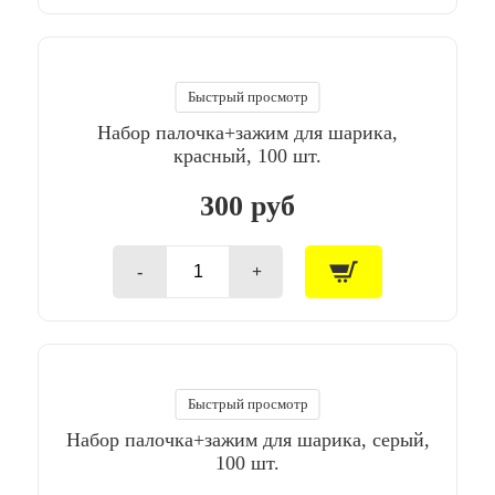
Набор
палочка+зажим
для
шарика,
зеленый,
Быстрый просмотр
100
Набор палочка+зажим для шарика,
шт.
красный, 100 шт.
300 руб
-
+
Количество
товара
Набор
палочка+зажим
для
шарика,
красный,
Быстрый просмотр
100
Набор палочка+зажим для шарика, серый,
шт.
100 шт.