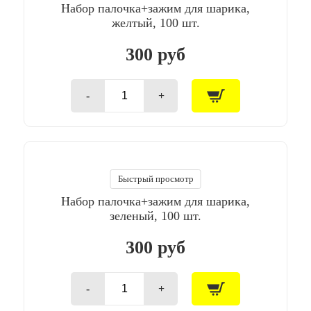
Набор палочка+зажим для шарика,
шт.
желтый, 100 шт.
300 руб
-
+
Количество
товара
Набор
палочка+зажим
для
шарика,
желтый,
Быстрый просмотр
100
Набор палочка+зажим для шарика,
шт.
зеленый, 100 шт.
300 руб
-
+
Количество
товара