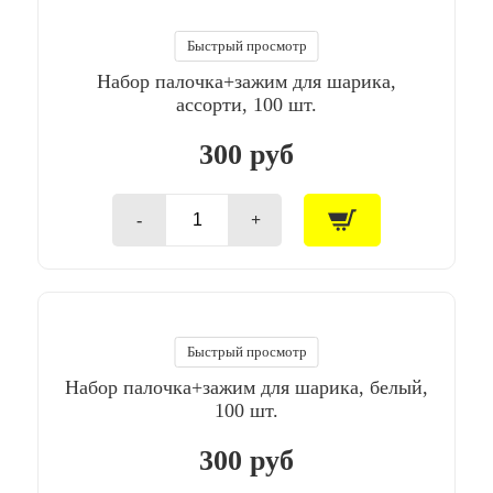
шарика
универсальный
/
Быстрый просмотр
Белый
Набор палочка+зажим для шарика,
/
100шт/
ассорти, 100 шт.
уп
300 руб
-
+
Количество
товара
Набор
палочка+зажим
для
шарика,
ассорти,
Быстрый просмотр
100
Набор палочка+зажим для шарика, белый,
шт.
100 шт.
300 руб