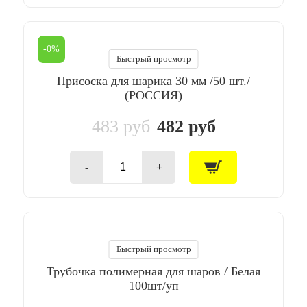
Присоска
для
шарика
25
-0%
мм
Быстрый просмотр
/100
Присоска для шарика 30 мм /50 шт./
шт./
(Россия)
(РОССИЯ)
483 руб
482 руб
-
+
Количество
товара
Присоска
для
шарика
30
мм
Быстрый просмотр
/50
Трубочка полимерная для шаров / Белая
шт./
(РОССИЯ)
100шт/уп