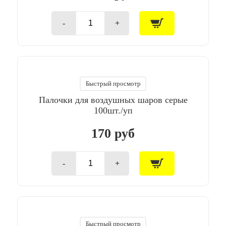
-
+
Количество
товара
Палочки
для
воздушных
шаров
красные
Быстрый просмотр
100шт./
Палочки для воздушных шаров серые
уп
100шт./уп
170 руб
-
+
Количество
товара
Палочки
для
воздушных
шаров
серые
Быстрый просмотр