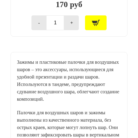
170 руб
-
+
Количество
товара
Трубочка
полимерная
для
шаров
/
Зажимы и пластиковые палочки для воздушных
Белая
шаров – это аксессуары, использующиеся для
100шт/
уп
удобной презентации и раздачи шаров.
Используются в тандеме, предупреждают
сдувание воздушного шара, облегчают создание
композиций.
Палочки для воздушных шаров и зажимы
выполнены из качественного материала, без
острых краев, которые могут лопнуть шар. Они
позволяют зафиксировать шары в вертикальном