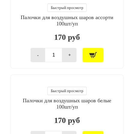
шарика,
чёрный,
Быстрый просмотр
100
Палочки для воздушных шаров ассорти
шт.
100шт/уп
170 руб
-
+
Количество
товара
Палочки
для
воздушных
шаров
ассорти
Быстрый просмотр
100шт/
Палочки для воздушных шаров белые
уп
100шт/уп
170 руб