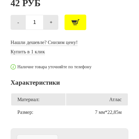
42
РУБ
-
+
Количество
товара
Лента
Атлас
Нашли дешевле? Снизим цену!
золото
Купить в 1 клик
/7
мм*22,85м
(Китай)
Наличие товара уточняйте по телефону
Характеристики
Материал:
Атлас
Размер:
7 мм*22,85м