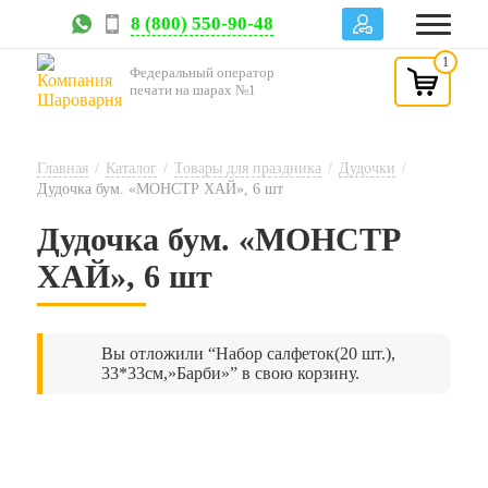
8 (800) 550-90-48
1
Федеральный оператор
печати на шарах №1
Главная
/
Каталог
/
Товары для праздника
/
Дудочки
/
Дудочка бум. «МОНСТР ХАЙ», 6 шт
Дудочка бум. «МОНСТР
ХАЙ», 6 шт
Вы отложили “Набор салфеток(20 шт.),
33*33см,»Барби»” в свою корзину.