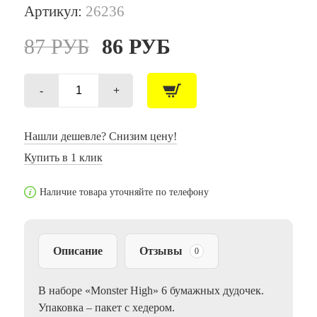
Артикул:
26236
87
РУБ
86
РУБ
-
+
Количество
товара
Дудочка
бум.
Нашли дешевле? Снизим цену!
"МОНСТР
Купить в 1 клик
ХАЙ",
6
шт
Наличие товара уточняйте по телефону
Описание
Отзывы
0
В наборе «Monster High» 6 бумажных дудочек.
Упаковка – пакет с хедером.